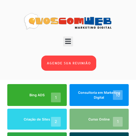
BLOG
AGENDE SUA REUINIÃO
Consultoria em Marketing
10
Bing ADS
1
Digital
Criação de Sites
Curso Online
2
1