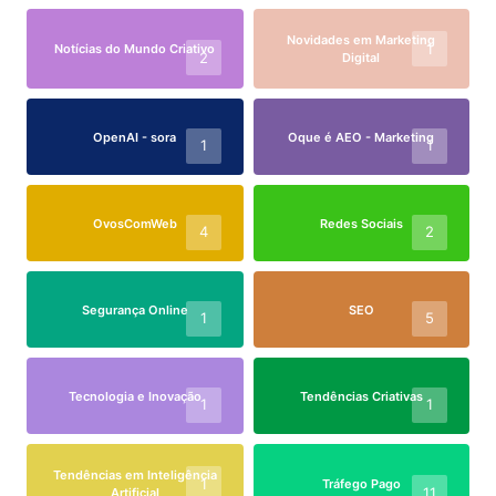
Novidades em Marketing
1
Notícias do Mundo Criativo
2
Digital
OpenAI - sora
Oque é AEO - Marketing
1
1
OvosComWeb
Redes Sociais
4
2
Segurança Online
SEO
1
5
Tecnologia e Inovação
Tendências Criativas
1
1
Tendências em Inteligência
1
Tráfego Pago
11
Artificial