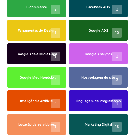
E-commerce
Facebook ADS
2
3
Ferramentas de Design
Google ADS
1
10
Google Ads e Mídia Paga
Google Analytics
1
3
Google Meu Negócio
Hospedagem de site
2
3
Inteligência Artificial
Linguagem de Programação
4
1
Locação de servidores
Marketing Digital
1
15