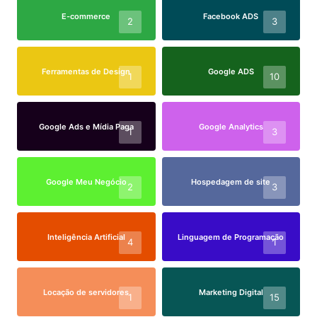
E-commerce
Facebook ADS
2
3
Ferramentas de Design
Google ADS
1
10
Google Ads e Mídia Paga
Google Analytics
1
3
Google Meu Negócio
Hospedagem de site
2
3
Inteligência Artificial
Linguagem de Programação
4
1
Locação de servidores
Marketing Digital
1
15