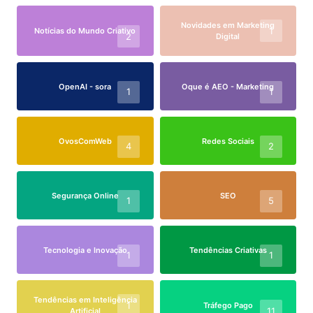
Novidades em Marketing
1
Notícias do Mundo Criativo
2
Digital
OpenAI - sora
Oque é AEO - Marketing
1
1
OvosComWeb
Redes Sociais
4
2
Segurança Online
SEO
1
5
Tecnologia e Inovação
Tendências Criativas
1
1
Tendências em Inteligência
1
Tráfego Pago
11
Artificial