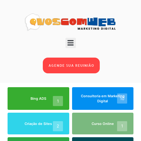
BLOG
AGENDE SUA REUINIÃO
Consultoria em Marketing
10
Bing ADS
1
Digital
Criação de Sites
Curso Online
2
1