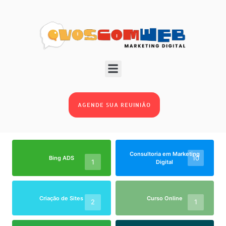
BLOG
AGENDE SUA REUINIÃO
Consultoria em Marketing
10
Bing ADS
1
Digital
Criação de Sites
Curso Online
2
1