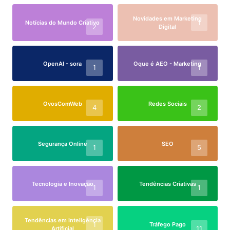
Novidades em Marketing
1
Notícias do Mundo Criativo
2
Digital
OpenAI - sora
Oque é AEO - Marketing
1
1
OvosComWeb
Redes Sociais
4
2
Segurança Online
SEO
1
5
Tecnologia e Inovação
Tendências Criativas
1
1
Tendências em Inteligência
1
Tráfego Pago
11
Artificial