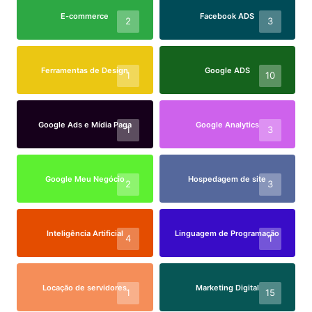
E-commerce
Facebook ADS
2
3
Ferramentas de Design
Google ADS
1
10
Google Ads e Mídia Paga
Google Analytics
1
3
Google Meu Negócio
Hospedagem de site
2
3
Inteligência Artificial
Linguagem de Programação
4
1
Locação de servidores
Marketing Digital
1
15