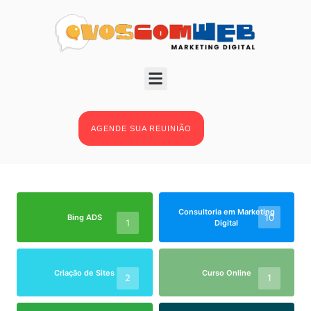
BLOG
AGENDE SUA REUINIÃO
Consultoria em Marketing
10
Bing ADS
1
Digital
Criação de Sites
Curso Online
2
1