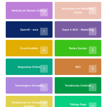
Novidades em Marketing
1
Notícias do Mundo Criativo
2
Digital
OpenAI - sora
Oque é AEO - Marketing
1
1
OvosComWeb
Redes Sociais
4
2
Segurança Online
SEO
1
5
Tecnologia e Inovação
Tendências Criativas
1
1
Tendências em Inteligência
1
Tráfego Pago
11
Artificial