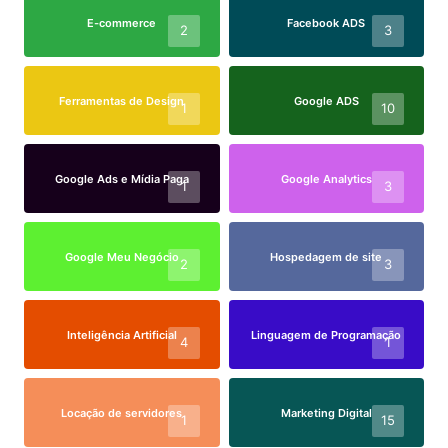
E-commerce
Facebook ADS
2
3
Ferramentas de Design
Google ADS
1
10
Google Ads e Mídia Paga
Google Analytics
1
3
Google Meu Negócio
Hospedagem de site
2
3
Inteligência Artificial
Linguagem de Programação
4
1
Locação de servidores
Marketing Digital
1
15